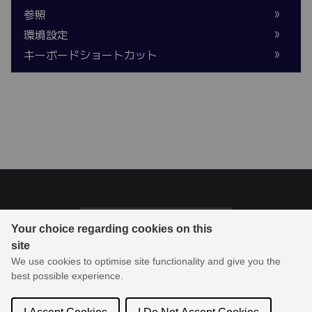
参照
環境設定
キーボードショートカット
Last updated on 2026/3/16
Your choice regarding cookies on this
site
© 1994-2026 Toon Boom Animation Inc. All rights reserved.
We use cookies to optimise site functionality and give you the
Toon Boom Animation Inc.は、アニメーションおよび絵コンテ作
best possible experience.
成ソフトウェアの業界リーダーであり、製品およびサービスをオ
ンラインでコミュニティに配信します。