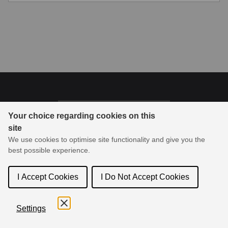
Last updated on 2024/9/10
Your choice regarding cookies on this
site
© 1994-2026 Toon Boom Animation Inc. All rights reserved.
We use cookies to optimise site functionality and give you the
Toon Boom Animation Inc.は、アニメーションおよび絵コンテ作
best possible experience.
成ソフトウェアの業界リーダーであり、製品およびサービスをオ
ンラインでコミュニティに配信します。
I Accept Cookies
I Do Not Accept Cookies
Settings