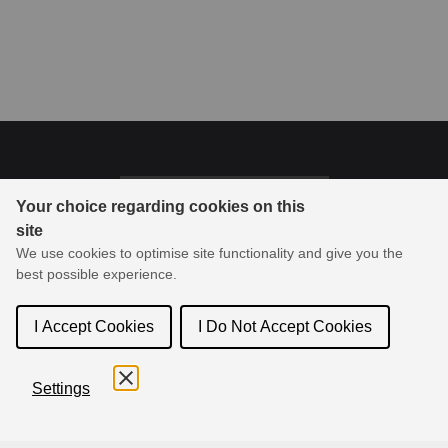
Last updated on 2023/9/6
Your choice regarding cookies on this
site
© 1994-2026 Toon Boom Animation Inc. All rights reserved.
We use cookies to optimise site functionality and give you the
Toon Boom Animation Inc.は、アニメーションおよび絵コンテ作
best possible experience.
成ソフトウェアの業界リーダーであり、製品およびサービスをオ
ンラインでコミュニティに配信します。
I Accept Cookies
I Do Not Accept Cookies
Settings