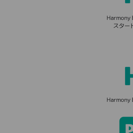
Harmony E
スター
Harmony E