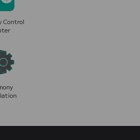
 Control
nter
mony
llation