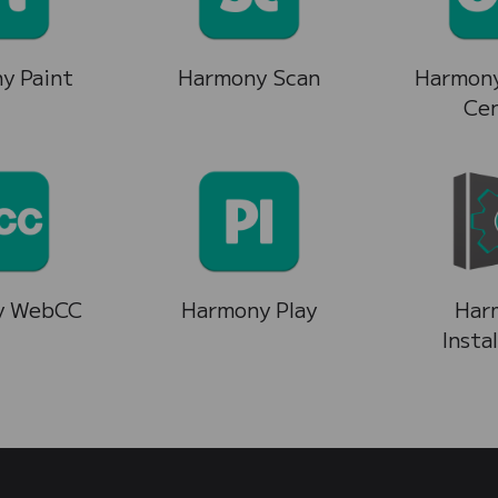
y Paint
Harmony Scan
Harmony
Ce
y WebCC
Harmony Play
Har
Insta