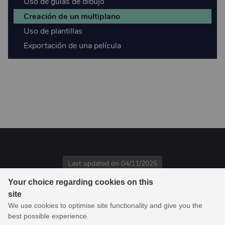
Uso de guías de dibujo
Creación de un multiplano
Uso de plantillas
Exportación de una película
Last updated on 04/11/2025
Your choice regarding cookies on this
© 1994-2026 Toon Boom Animation Inc. Reservados todos los
site
derechos.
We use cookies to optimise site functionality and give you the
Toon Boom Animation Inc., es líder en software de animación y
best possible experience.
creación de storyboard, y ofrece productos y servicios en línea a su